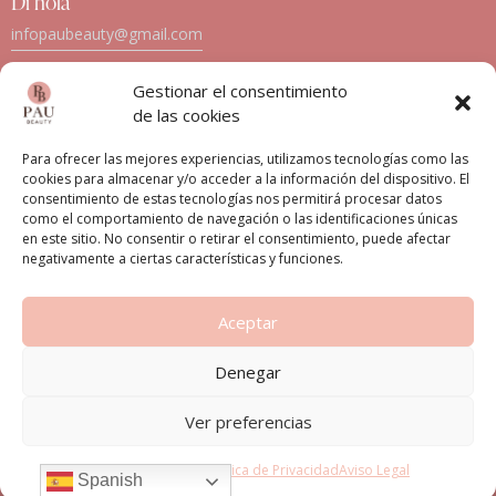
Di hola
infopaubeauty@gmail.com
611 64 64 96 / 871 53 67 14
Gestionar el consentimiento
Siguenos en Instagram
de las cookies
Para ofrecer las mejores experiencias, utilizamos tecnologías como las
cookies para almacenar y/o acceder a la información del dispositivo. El
consentimiento de estas tecnologías nos permitirá procesar datos
como el comportamiento de navegación o las identificaciones únicas
Inicio
Nosotros
Servicios
Facials Party
en este sitio. No consentir o retirar el consentimiento, puede afectar
negativamente a ciertas características y funciones.
PauBeauty © Todos los Derecho Reservados | Sitio
desarrollado por Wilapp
Aceptar
Denegar
Ver preferencias
Política de cookies
Política de Privacidad
Aviso Legal
Spanish