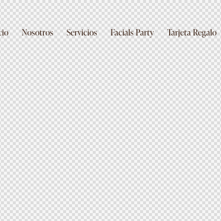
cio
Nosotros
Servicios
Facials Party
Tarjeta Regalo